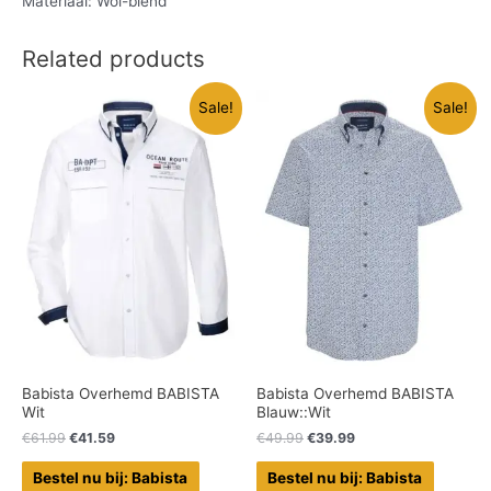
Materiaal: Wol-blend
Related products
Sale!
Sale!
Babista Overhemd BABISTA
Babista Overhemd BABISTA
Wit
Blauw::Wit
€
61.99
€
41.59
€
49.99
€
39.99
Bestel nu bij: Babista
Bestel nu bij: Babista