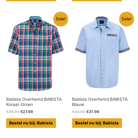
Sale!
Sale!
Babista Overhemd BABISTA
Babista Overhemd BABISTA
Koraal::Groen
Blauw
€
39.99
€
27.99
€
44.99
€
31.99
Bestel nu bij: Babista
Bestel nu bij: Babista