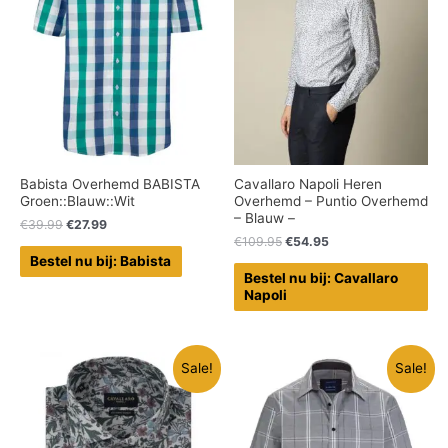
Babista Overhemd BABISTA
Cavallaro Napoli Heren
Groen::Blauw::Wit
Overhemd – Puntio Overhemd
– Blauw –
€
39.99
€
27.99
€
109.95
€
54.95
Bestel nu bij: Babista
Bestel nu bij: Cavallaro
Napoli
Sale!
Sale!