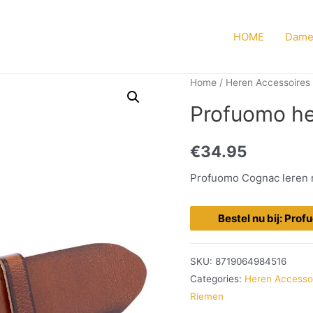
HOME
Dame
Home
/
Heren Accessoires
Profuomo he
€
34.95
Profuomo Cognac leren rie
Bestel nu bij: Pro
SKU:
8719064984516
Categories:
Heren Accesso
Riemen