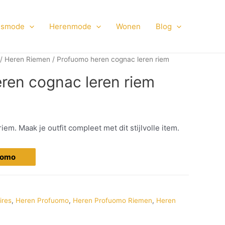
smode
Herenmode
Wonen
Blog
/
Heren Riemen
/ Profuomo heren cognac leren riem
ren cognac leren riem
m. Maak je outfit compleet met dit stijlvolle item.
fuomo
ires
,
Heren Profuomo
,
Heren Profuomo Riemen
,
Heren