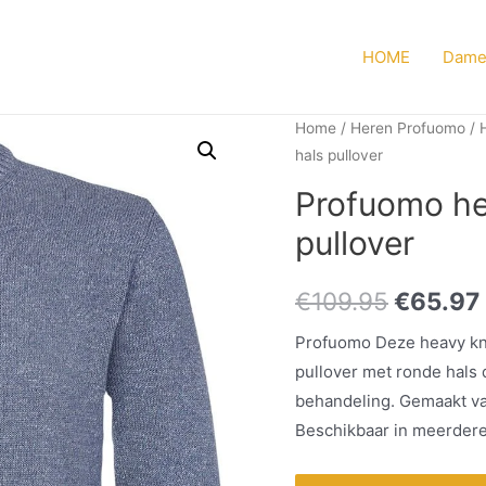
HOME
Dame
Home
/
Heren Profuomo
/
hals pullover
Profuomo he
pullover
€
109.95
€
65.97
Profuomo Deze heavy knit
pullover met ronde hals 
behandeling. Gemaakt va
Beschikbaar in meerdere