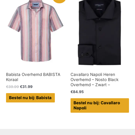
Babista Overhemd BABISTA
Cavallaro Napoli Heren
Koraal
Overhemd – Nosto Black
Overhemd – Zwart –
€
39.99
€
31.99
€
84.95
Bestel nu bij: Babista
Bestel nu bij: Cavallaro
Napoli