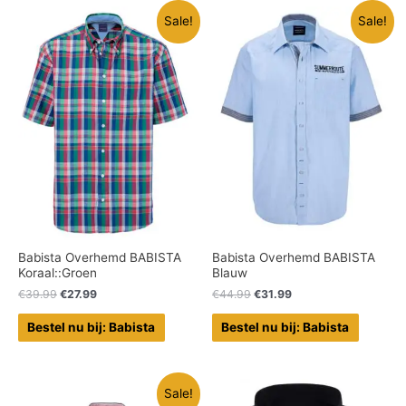
Sale!
Sale!
Babista Overhemd BABISTA
Babista Overhemd BABISTA
Koraal::Groen
Blauw
€
39.99
€
27.99
€
44.99
€
31.99
Bestel nu bij: Babista
Bestel nu bij: Babista
Sale!