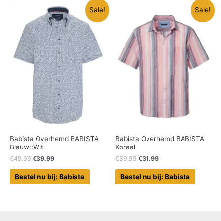
Sale!
Sale!
Babista Overhemd BABISTA
Babista Overhemd BABISTA
Blauw::Wit
Koraal
€
49.99
€
39.99
€
39.99
€
31.99
Bestel nu bij: Babista
Bestel nu bij: Babista