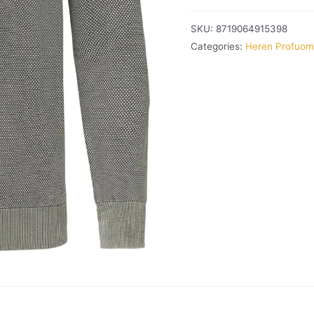
SKU:
8719064915398
Categories:
Heren Profuo