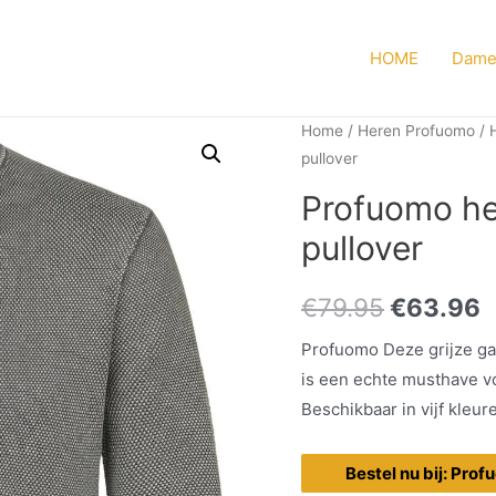
HOME
Dame
Home
/
Heren Profuomo
/
pullover
Profuomo her
pullover
€
79.95
€
63.96
Profuomo Deze grijze gar
is een echte musthave v
Beschikbaar in vijf kleur
Bestel nu bij: Pro