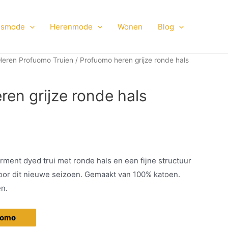
smode
Herenmode
Wonen
Blog
Heren Profuomo Truien
/ Profuomo heren grijze ronde hals
en grijze ronde hals
ment dyed trui met ronde hals en een fijne structuur
oor dit nieuwe seizoen. Gemaakt van 100% katoen.
en.
fuomo