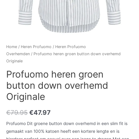
Home
/
Heren Profuomo
/
Heren Profuomo
Overhemden
/ Profuomo heren groen button down overhemd
Originale
Profuomo heren groen
button down overhemd
Originale
€
79.95
€
47.97
Profuomo Dit groene button down overhemd in een slim fit is
gemaakt van 100% katoen heeft een kortere lengte en is
hierdoor perfect om casual over een jeans te dragen.Met een