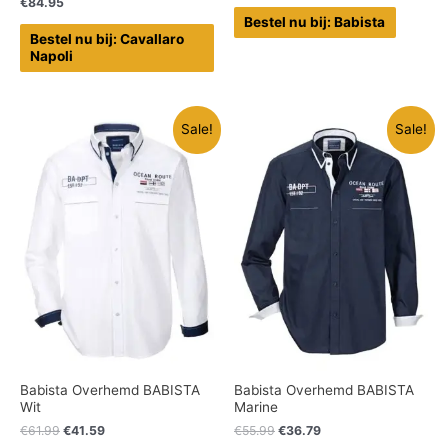
€
84.95
Bestel nu bij: Babista
Bestel nu bij: Cavallaro
Napoli
Sale!
Sale!
Babista Overhemd BABISTA
Babista Overhemd BABISTA
Wit
Marine
€
61.99
€
41.59
€
55.99
€
36.79