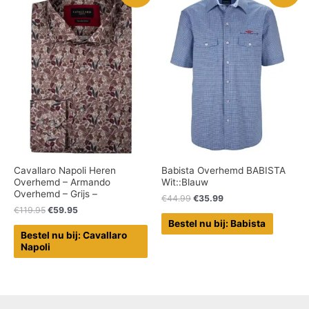
Cavallaro Napoli Heren
Babista Overhemd BABISTA
Overhemd – Armando
Wit::Blauw
Overhemd – Grijs –
€
44.99
€
35.99
€
119.95
€
59.95
Bestel nu bij: Babista
Bestel nu bij: Cavallaro
Napoli