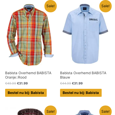
Sale!
Sale!
Babista Overhemd BABISTA
Babista Overhemd BABISTA
Oranje::Rood
Blauw
€
49.99
€
31.99
€
44.99
€
31.99
Bestel nu bij: Babista
Bestel nu bij: Babista
Sale!
Sale!