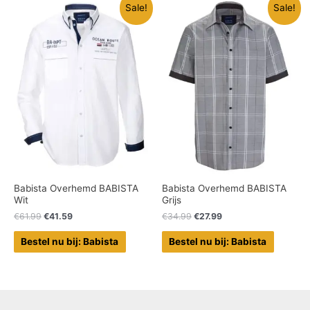
Sale!
Sale!
Babista Overhemd BABISTA
Babista Overhemd BABISTA
Wit
Grijs
€
61.99
€
41.59
€
34.99
€
27.99
Bestel nu bij: Babista
Bestel nu bij: Babista