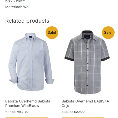
Kleur: Navy
Materiaal: Wol
Related products
Sale!
Sale!
Babista Overhemd Babista
Babista Overhemd BABISTA
Premium Wit::Blauw
Grijs
€
85.99
€
52.79
€
34.99
€
27.99