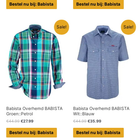
Bestel nu bij: Babista
Bestel nu bij: Babista
Sale!
Sale!
Babista Overhemd BABISTA
Babista Overhemd BABISTA
Groen::Petrol
Wit::Blauw
€
44.99
€
27.99
€
44.99
€
35.99
Bestel nu bij: Babista
Bestel nu bij: Babista