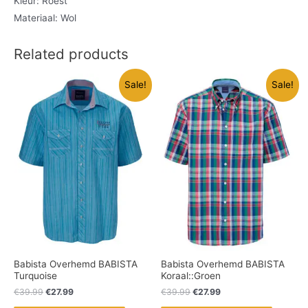
Kleur: Roest
Materiaal: Wol
Related products
Sale!
Sale!
Babista Overhemd BABISTA
Babista Overhemd BABISTA
Turquoise
Koraal::Groen
€
39.99
€
27.99
€
39.99
€
27.99