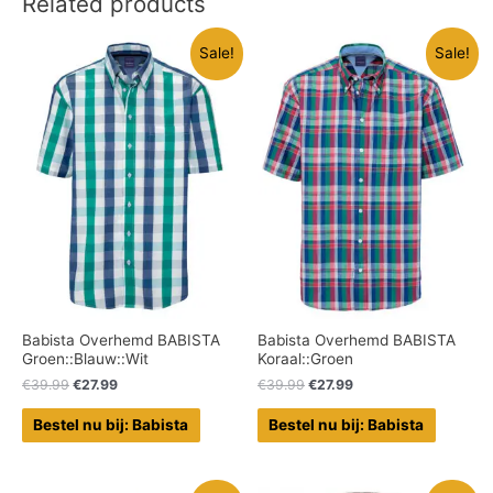
Related products
Sale!
Sale!
Babista Overhemd BABISTA
Babista Overhemd BABISTA
Groen::Blauw::Wit
Koraal::Groen
€
39.99
€
27.99
€
39.99
€
27.99
Bestel nu bij: Babista
Bestel nu bij: Babista