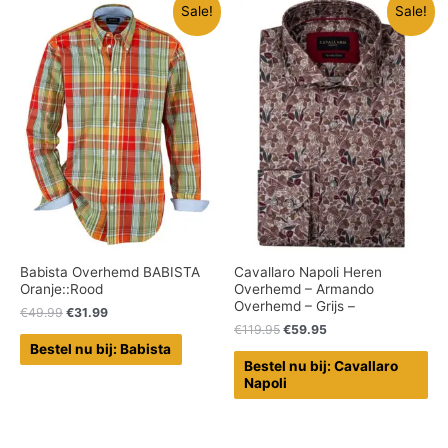
Sale!
Sale!
Babista Overhemd BABISTA
Cavallaro Napoli Heren
Oranje::Rood
Overhemd – Armando
Overhemd – Grijs –
€
49.99
€
31.99
€
119.95
€
59.95
Bestel nu bij: Babista
Bestel nu bij: Cavallaro
Napoli