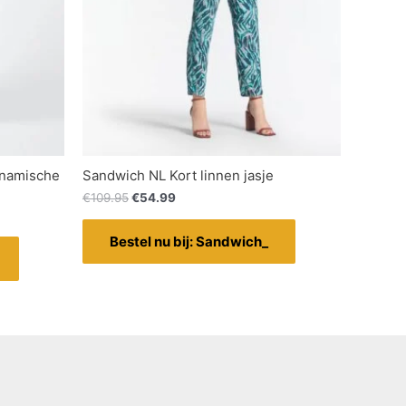
ynamische
Sandwich NL Kort linnen jasje
€
109.95
€
54.99
Bestel nu bij: Sandwich_