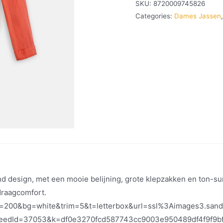
SKU:
8720009745826
Categories:
Dames Jassen
end design, met een mooie belijning, grote klepzakken en ton-
 draagcomfort.
&h=200&bg=white&trim=5&t=letterbox&url=ssl%3Aimages3.san
feedId=37053&k=df0e3270fcd587743cc9003e950489df4f9f9b