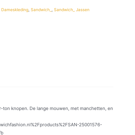
,
Dameskleding
,
Sandwich_
,
Sandwich_ Jassen
sur-ton knopen. De lange mouwen, met manchetten, en
dwichfashion.nl%2Fproducts%2FSAN-25001576-
fb