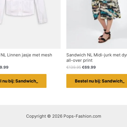
NL Linnen jasje met mesh
Sandwich NL Midi-jurk met d
all-over print
9.99
€
139.95
€
69.99
l nu bij: Sandwich_
Bestel nu bij: Sandwich_
Copyright © 2026 Pops-Fashion.com