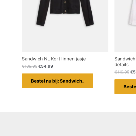
Sandwich NL Kort linnen jasje
Sandwich 
details
€
109.95
€
54.99
€
119.95
€
5
Bestel nu bij: Sandwich_
Beste