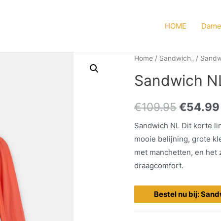
HOME
Dame
Home
/
Sandwich_
/
Sandw
Sandwich NL 
€
109.95
€
54.99
Sandwich NL Dit korte li
mooie belijning, grote 
met manchetten, en het zi
draagcomfort.
Bestel nu bij: San