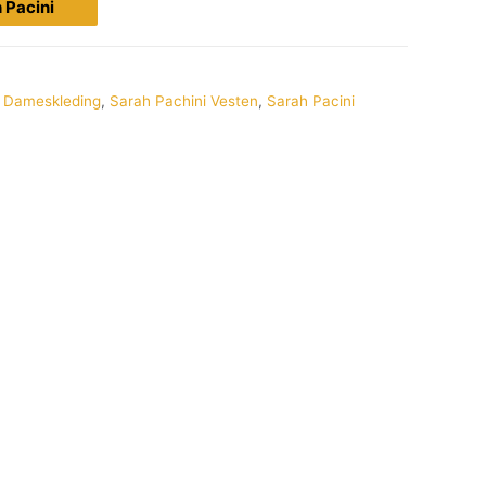
h Pacini
,
Dameskleding
,
Sarah Pachini Vesten
,
Sarah Pacini