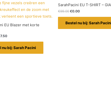
SarahPacini EU T-SHIRT – GI
€
99.00
€
0.00
Bestel nu bij: Sarah Pacin
ni EU Blazer met korte
7.50
l nu bij: Sarah Pacini