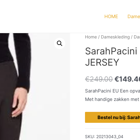
HOME
Dame
Home
/
Dameskleding
/
Da
SarahPacin
JERSEY
€
249.00
€
149.4
SarahPacini EU Een opva
Met handige zakken met ri
Bestel nu bij: Sara
SKU:
20213043_04