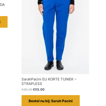
ADA
i
SarahPacini EU KORTE TUNIEK –
STRAPLESS
€
95.00
€
55.00
Bestel nu bij: Sarah Pacini