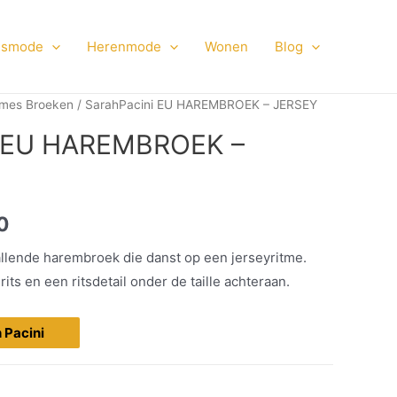
smode
Herenmode
Wonen
Blog
mes Broeken
/ SarahPacini EU HAREMBROEK – JERSEY
i EU HAREMBROEK –
0
llende harembroek die danst op een jerseyritme.
ts en een ritsdetail onder de taille achteraan.
h Pacini