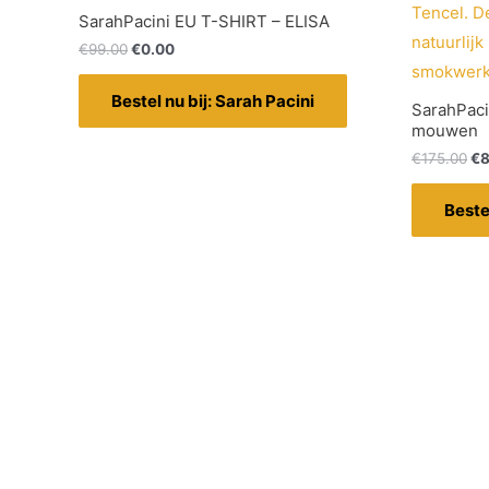
SarahPacini EU T-SHIRT – ELISA
€
99.00
€
0.00
Bestel nu bij: Sarah Pacini
SarahPaci
mouwen
€
175.00
€
8
Beste