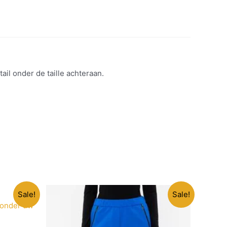
il onder de taille achteraan.
Sale!
Sale!