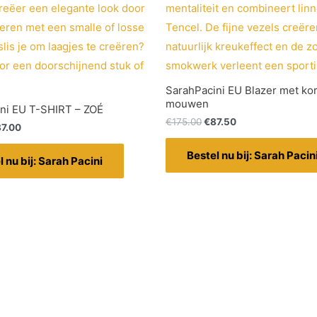
SarahPacini EU Blazer met ko
mouwen
ni EU T-SHIRT – ZOÉ
€
175.00
€
87.50
87.00
Bestel nu bij: Sarah Pacin
l nu bij: Sarah Pacini