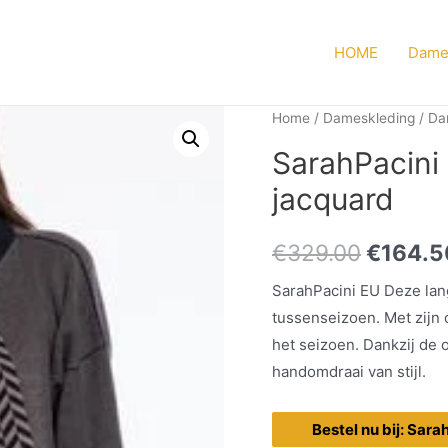
HOME
Dame
Home
/
Dameskleding
/
Da
SarahPacini
jacquard
€
329.00
€
164.5
SarahPacini EU Deze lang
tussenseizoen. Met zijn 
het seizoen. Dankzij de 
handomdraai van stijl.
Bestel nu bij: Sara