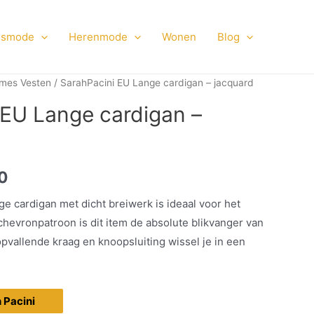
smode
Herenmode
Wonen
Blog
mes Vesten
/ SarahPacini EU Lange cardigan – jacquard
 EU Lange cardigan –
0
e cardigan met dicht breiwerk is ideaal voor het
chevronpatroon is dit item de absolute blikvanger van
opvallende kraag en knoopsluiting wissel je in een
h Pacini