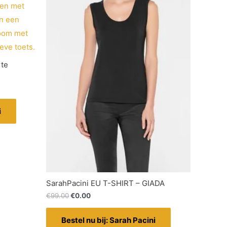
rte
i
SarahPacini EU T-SHIRT – GIADA
€
99.00
€
0.00
Bestel nu bij: Sarah Pacini