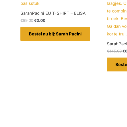
SarahPacini EU T-SHIRT – ELISA
€
99.00
€
0.00
Bestel nu bij: Sarah Pacini
SarahPaci
€
145.00
€
Beste