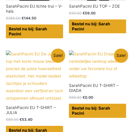
SarahPacini EU lichte trui – V-
SarahPacini EU TOP – ZOE
hals
€
99.00
€
59.00
€
289.00
€
144.50
Bestel nu bij: Sarah
Bestel nu bij: Sarah
Pacini
Pacini
Sale!
Sale!
SarahPacini EU T-SHIRT –
GIADA
€
99.00
€
0.00
SarahPacini EU T-SHIRT –
Bestel nu bij: Sarah
JULIA
Pacini
€
89.00
€
53.40
Bestel nu bij: Sarah