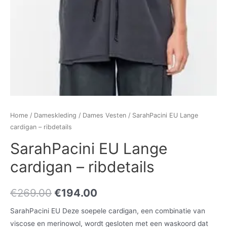
Home
/
Dameskleding
/
Dames Vesten
/ SarahPacini EU Lange
cardigan – ribdetails
SarahPacini EU Lange
cardigan – ribdetails
€
269.00
€
194.00
SarahPacini EU Deze soepele cardigan, een combinatie van
viscose en merinowol, wordt gesloten met een waskoord dat