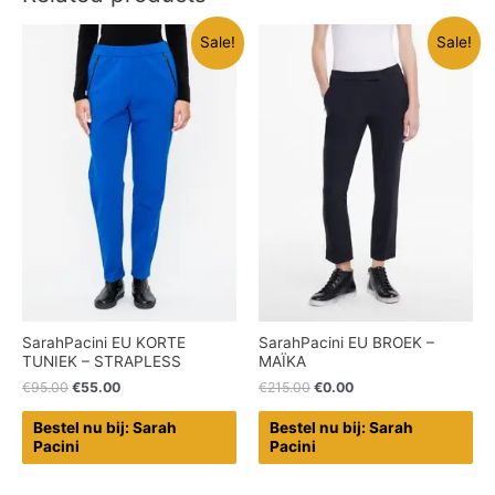
Sale!
Sale!
SarahPacini EU KORTE
SarahPacini EU BROEK –
TUNIEK – STRAPLESS
MAÏKA
€
95.00
€
55.00
€
215.00
€
0.00
Bestel nu bij: Sarah
Bestel nu bij: Sarah
Pacini
Pacini