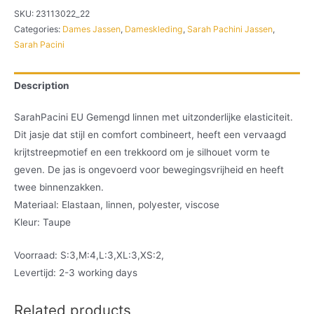
SKU:
23113022_22
Categories:
Dames Jassen
,
Dameskleding
,
Sarah Pachini Jassen
,
Sarah Pacini
Description
SarahPacini EU Gemengd linnen met uitzonderlijke elasticiteit.
Dit jasje dat stijl en comfort combineert, heeft een vervaagd
krijtstreepmotief en een trekkoord om je silhouet vorm te
geven. De jas is ongevoerd voor bewegingsvrijheid en heeft
twee binnenzakken.
Materiaal: Elastaan, linnen, polyester, viscose
Kleur: Taupe
Voorraad: S:3,M:4,L:3,XL:3,XS:2,
Levertijd: 2-3 working days
Related products