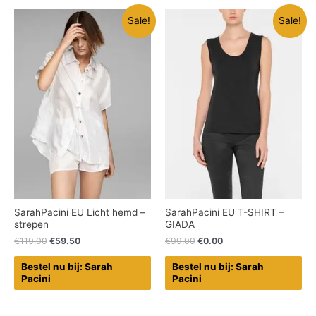
Sale!
Sale!
SarahPacini EU Licht hemd –
SarahPacini EU T-SHIRT –
strepen
GIADA
€
119.00
€
59.50
€
99.00
€
0.00
Bestel nu bij: Sarah
Bestel nu bij: Sarah
Pacini
Pacini