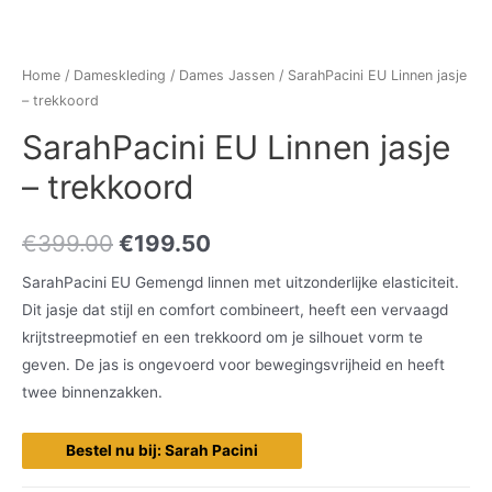
Home
/
Dameskleding
/
Dames Jassen
/ SarahPacini EU Linnen jasje
– trekkoord
SarahPacini EU Linnen jasje
– trekkoord
€
399.00
€
199.50
SarahPacini EU Gemengd linnen met uitzonderlijke elasticiteit.
Dit jasje dat stijl en comfort combineert, heeft een vervaagd
krijtstreepmotief en een trekkoord om je silhouet vorm te
geven. De jas is ongevoerd voor bewegingsvrijheid en heeft
twee binnenzakken.
Bestel nu bij: Sarah Pacini