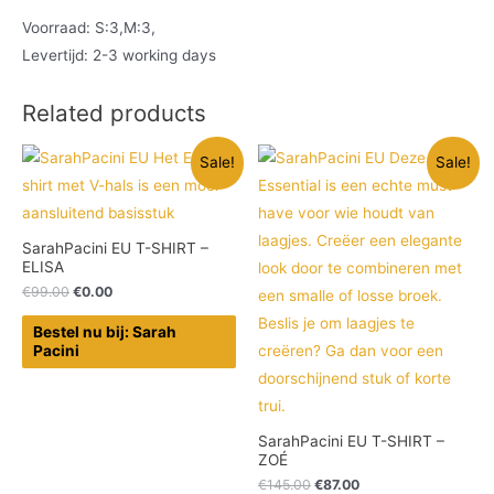
Voorraad: S:3,M:3,
Levertijd: 2-3 working days
Related products
Sale!
Sale!
SarahPacini EU T-SHIRT –
ELISA
€
99.00
€
0.00
Bestel nu bij: Sarah
Pacini
SarahPacini EU T-SHIRT –
ZOÉ
€
145.00
€
87.00