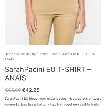
Home
/
Dameskleding
/
Dames T-shirts
/ SarahPacini EU T-SHIRT –
ANAÏS
SarahPacini EU T-SHIRT –
ANAÏS
€
65.00
€
42.25
SarahPacini EU Ideaal voor extra laagjes. Het gracieus ontwerp
kenmerkt deze Essential tank top. Het voegt een zachte toets