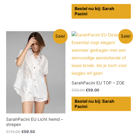
Bestel nu bij: Sarah
Pacini
Sale!
Sale!
SarahPacini EU TOP – ZOE
€
99.00
€
59.00
Bestel nu bij: Sarah
Pacini
SarahPacini EU Licht hemd –
strepen
€
119.00
€
59.50