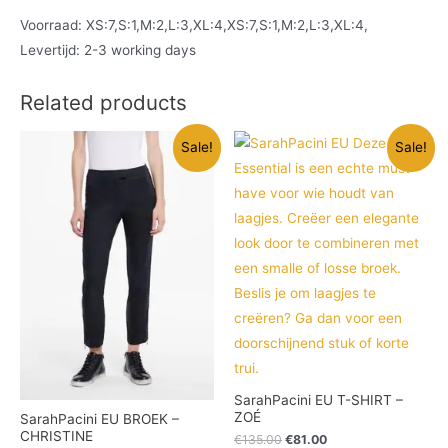
Voorraad: XS:7,S:1,M:2,L:3,XL:4,XS:7,S:1,M:2,L:3,XL:4,
Levertijd: 2-3 working days
Related products
Sale!
Sale!
SarahPacini EU T-SHIRT –
ZOÉ
SarahPacini EU BROEK –
CHRISTINE
€
135.00
€
81.00