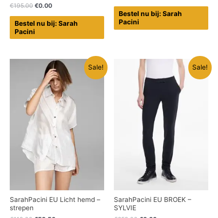
€
195.00
€
0.00
Bestel nu bij: Sarah
Pacini
Bestel nu bij: Sarah
Pacini
Sale!
Sale!
SarahPacini EU Licht hemd –
SarahPacini EU BROEK –
strepen
SYLVIE