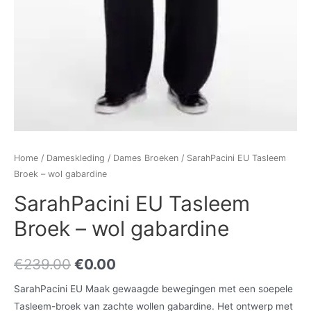
Home
/
Dameskleding
/
Dames Broeken
/ SarahPacini EU Tasleem
Broek – wol gabardine
SarahPacini EU Tasleem
Broek – wol gabardine
€
239.00
€
0.00
SarahPacini EU Maak gewaagde bewegingen met een soepele
Tasleem-broek van zachte wollen gabardine. Het ontwerp met