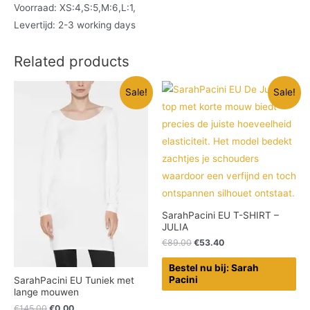
Voorraad: XS:4,S:5,M:6,L:1,
Levertijd: 2-3 working days
Related products
Sale!
Sale!
SarahPacini EU T-SHIRT –
JULIA
€
89.00
€
53.40
Bestel nu bij: Sarah
Pacini
SarahPacini EU Tuniek met
lange mouwen
€
145.00
€
0.00