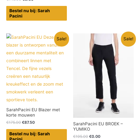
Bestel nu bij: Sarah
Pacini
Sale!
Sale!
SarahPacini EU Blazer met
korte mouwen
€
175.00
€
87.50
SarahPacini EU BROEK –
YUMIKO
Bestel nu bij: Sarah
€
195.00
€
0.00
Pacini