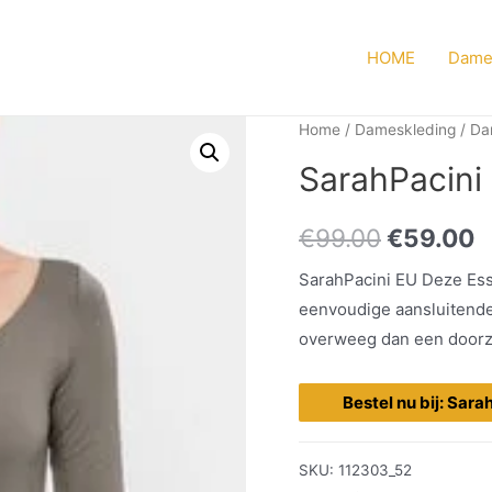
HOME
Dame
Home
/
Dameskleding
/
Da
SarahPacini
€
99.00
€
59.00
SarahPacini EU Deze Ess
eenvoudige aansluitende 
overweeg dan een doorzic
Bestel nu bij: Sara
SKU:
112303_52