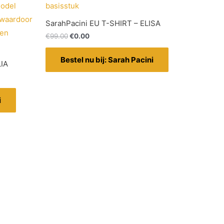
SarahPacini EU T-SHIRT – ELISA
€
99.00
€
0.00
Bestel nu bij: Sarah Pacini
LIA
i