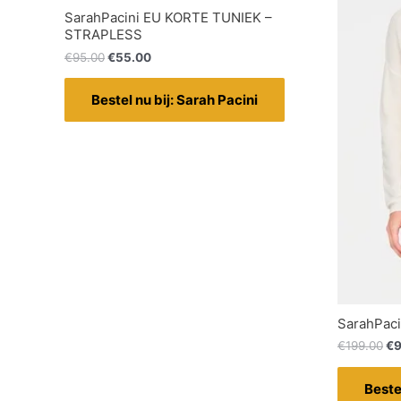
SarahPacini EU KORTE TUNIEK –
STRAPLESS
€
95.00
€
55.00
Bestel nu bij: Sarah Pacini
SarahPacin
€
199.00
€
9
Beste