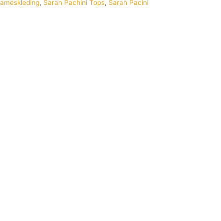
ameskleding
,
Sarah Pachini Tops
,
Sarah Pacini