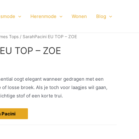
smode
Herenmode
Wonen
Blog
mes Tops
/ SarahPacini EU TOP – ZOE
 EU TOP – ZOE
ential oogt elegant wanneer gedragen met een
of losse broek. Als je toch voor laagjes wil gaan,
htige stof of een korte trui.
h Pacini