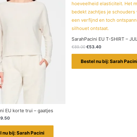
SarahPacini EU T-SHIRT – JU
€
89.00
€
53.40
Bestel nu bij: Sarah Pacin
i EU korte trui – gaatjes
9.50
l nu bij: Sarah Pacini