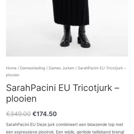
Home
/
Dameskleding
/
Dames Jurken
/ SarahPacini EU Tricotjurk –
plooien
SarahPacini EU Tricotjurk –
plooien
€
349.00
€
174.50
SarahPacini EU Deze jurk combineert een bloezende top met
een expressieve plooirok. Een wijde, geribde tailleband brengt