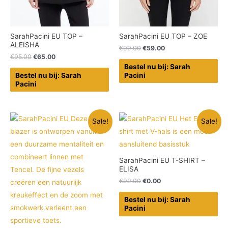
SarahPacini EU TOP –
SarahPacini EU TOP – ZOE
ALEISHA
€
99.00
€
59.00
€
95.00
€
65.00
Bestel nu bij: Sarah
Bestel nu bij: Sarah
Pacini
Pacini
Sale!
Sale!
SarahPacini EU T-SHIRT –
ELISA
€
99.00
€
0.00
Bestel nu bij: Sarah
Pacini