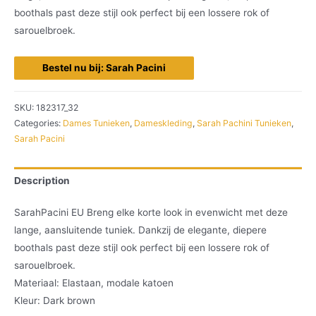
boothals past deze stijl ook perfect bij een lossere rok of
sarouelbroek.
Bestel nu bij: Sarah Pacini
SKU:
182317_32
Categories:
Dames Tunieken
,
Dameskleding
,
Sarah Pachini Tunieken
,
Sarah Pacini
Description
SarahPacini EU Breng elke korte look in evenwicht met deze
lange, aansluitende tuniek. Dankzij de elegante, diepere
boothals past deze stijl ook perfect bij een lossere rok of
sarouelbroek.
Materiaal: Elastaan, modale katoen
Kleur: Dark brown