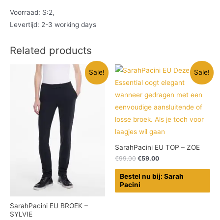
Voorraad: S:2,
Levertijd: 2-3 working days
Related products
Sale!
Sale!
SarahPacini EU TOP – ZOE
€
99.00
€
59.00
Bestel nu bij: Sarah
Pacini
SarahPacini EU BROEK –
SYLVIE