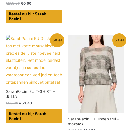
€
259.00
€
0.00
Bestel nu bij: Sarah
Pacini
Sale!
Sale!
SarahPacini EU T-SHIRT –
JULIA
€
89.00
€
53.40
Bestel nu bij: Sarah
Pacini
SarahPacini EU linnen trui –
mozaïek