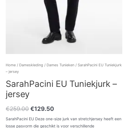
Home
/
Dameskleding
/
Dames Tunieken
/ SarahPacini EU Tuniekjurk
– jersey
SarahPacini EU Tuniekjurk –
jersey
€
259.00
€
129.50
SarahPacini EU Deze one-size jurk van stretchjersey heeft een
losse pasvorm die geschikt is voor verschillende