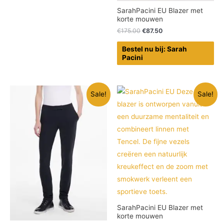
SarahPacini EU Blazer met
korte mouwen
€
175.00
€
87.50
Bestel nu bij: Sarah
Pacini
Sale!
Sale!
SarahPacini EU Blazer met
korte mouwen