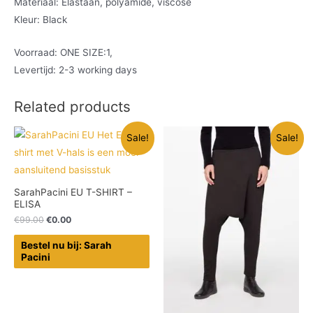
Materiaal: Elastaan, polyamide, viscose
Kleur: Black
Voorraad: ONE SIZE:1,
Levertijd: 2-3 working days
Related products
Sale!
Sale!
SarahPacini EU T-SHIRT –
ELISA
€
99.00
€
0.00
Bestel nu bij: Sarah
Pacini