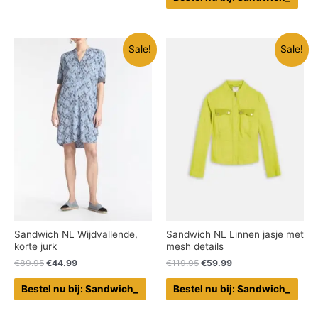
Sale!
Sale!
Sandwich NL Wijdvallende,
Sandwich NL Linnen jasje met
korte jurk
mesh details
€
89.95
€
44.99
€
119.95
€
59.99
Bestel nu bij: Sandwich_
Bestel nu bij: Sandwich_