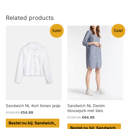
Related products
Sale!
Sale!
Sandwich NL Kort linnen jasje
Sandwich NL Denim
blousejurk met bies
€
109.95
€
54.99
€
129.95
€
64.99
Bestel nu bij: Sandwich_
Bestel nu bij: Sandwich_