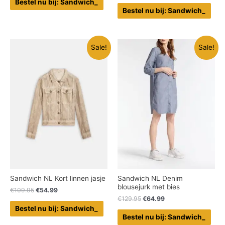
Bestel nu bij: Sandwich_
Bestel nu bij: Sandwich_
Sale!
Sale!
Sandwich NL Kort linnen jasje
Sandwich NL Denim
blousejurk met bies
€
109.95
€
54.99
€
129.95
€
64.99
Bestel nu bij: Sandwich_
Bestel nu bij: Sandwich_