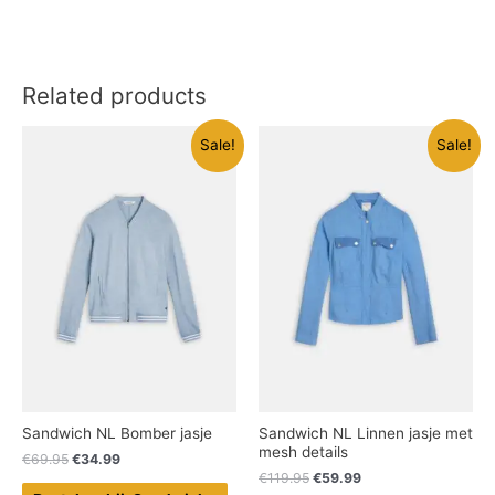
Related products
Sale!
Sale!
Sandwich NL Bomber jasje
Sandwich NL Linnen jasje met
mesh details
€
69.95
€
34.99
€
119.95
€
59.99