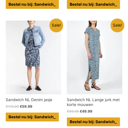
Bestel nu bij: Sandwich_
Bestel nu bij: Sandwich_
Sale!
Sale!
Sandwich NL Denim jasje
Sandwich NL Lange jurk met
korte mouwen
€
119.95
€
59.99
€
99.95
€
49.99
Bestel nu bij: Sandwich_
Bestel nu bij: Sandwich_