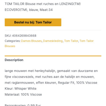
TOM TAILOR Blouse met ruches en LENZING(TM)
ECOVERO(TM), blauw, Maat:34
Bestel nu bij: Tom Tailor
SKU:
4064269843668
Categories:
Dames Blouses
,
Dameskleding
,
Tom Tailor
,
Tom Tailor
Blouses
Description
lange mouwen met henleyhalslijn, gemaakt van duurzame en
fijne viscosevezels, met ruches aan de halslijn en mouwen,
met raglanmouwen, effen kleuren, Regular Fit, 100% Viscose
Kleur: Whisper White
Materiaal: 100% Viscose
Bezorgkosten: 0.99 Eur