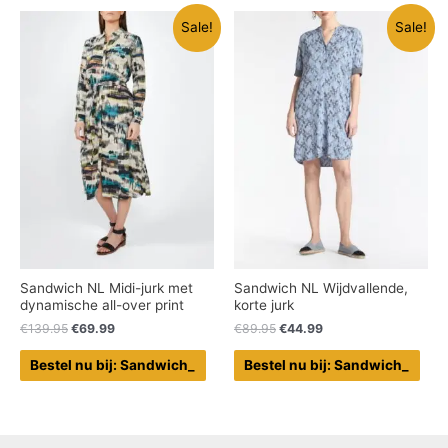
Sale!
Sale!
Sandwich NL Midi-jurk met
Sandwich NL Wijdvallende,
dynamische all-over print
korte jurk
€
139.95
€
69.99
€
89.95
€
44.99
Bestel nu bij: Sandwich_
Bestel nu bij: Sandwich_