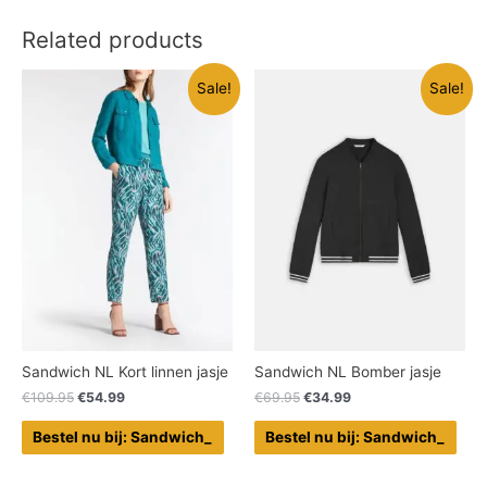
Related products
Sale!
Sale!
Sandwich NL Kort linnen jasje
Sandwich NL Bomber jasje
€
109.95
€
54.99
€
69.95
€
34.99
Bestel nu bij: Sandwich_
Bestel nu bij: Sandwich_