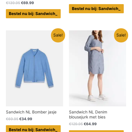
€
139.95
€
69.99
Bestel nu bij: Sandwich_
Bestel nu bij: Sandwich_
Sale!
Sale!
Sandwich NL Bomber jasje
Sandwich NL Denim
blousejurk met bies
€
69.95
€
34.99
€
129.95
€
64.99
Bestel nu bij: Sandwich_