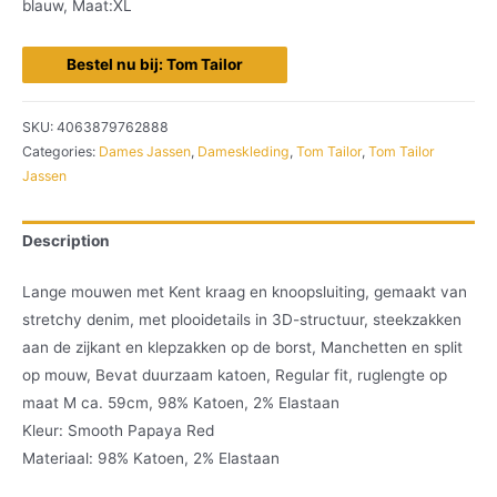
blauw, Maat:XL
Bestel nu bij: Tom Tailor
SKU:
4063879762888
Categories:
Dames Jassen
,
Dameskleding
,
Tom Tailor
,
Tom Tailor
Jassen
Description
Lange mouwen met Kent kraag en knoopsluiting, gemaakt van
stretchy denim, met plooidetails in 3D-structuur, steekzakken
aan de zijkant en klepzakken op de borst, Manchetten en split
op mouw, Bevat duurzaam katoen, Regular fit, ruglengte op
maat M ca. 59cm, 98% Katoen, 2% Elastaan
Kleur: Smooth Papaya Red
Materiaal: 98% Katoen, 2% Elastaan