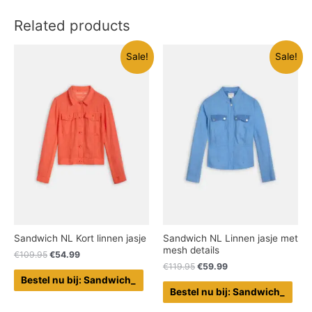
Related products
Sale!
Sale!
Sandwich NL Kort linnen jasje
Sandwich NL Linnen jasje met
mesh details
€
109.95
€
54.99
€
119.95
€
59.99
Bestel nu bij: Sandwich_
Bestel nu bij: Sandwich_