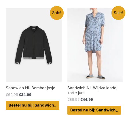
Sale!
Sale!
Sandwich NL Bomber jasje
Sandwich NL Wijdvallende,
korte jurk
€
69.95
€
34.99
€
89.95
€
44.99
Bestel nu bij: Sandwich_
Bestel nu bij: Sandwich_