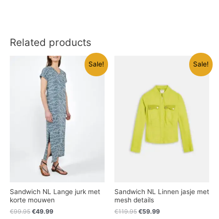
Related products
Sale!
Sale!
Sandwich NL Lange jurk met
Sandwich NL Linnen jasje met
korte mouwen
mesh details
€
99.95
€
49.99
€
119.95
€
59.99