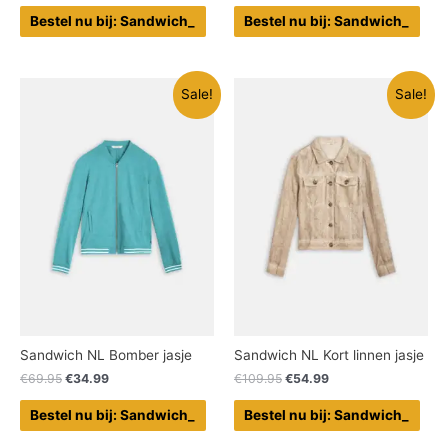
Bestel nu bij: Sandwich_
Bestel nu bij: Sandwich_
Sale!
Sale!
Sandwich NL Bomber jasje
Sandwich NL Kort linnen jasje
€
69.95
€
34.99
€
109.95
€
54.99
Bestel nu bij: Sandwich_
Bestel nu bij: Sandwich_