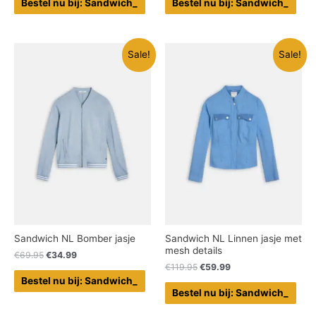
Bestel nu bij: Sandwich_
Bestel nu bij: Sandwich_
Sale!
Sale!
Sandwich NL Bomber jasje
Sandwich NL Linnen jasje met
mesh details
€
69.95
€
34.99
€
119.95
€
59.99
Bestel nu bij: Sandwich_
Bestel nu bij: Sandwich_