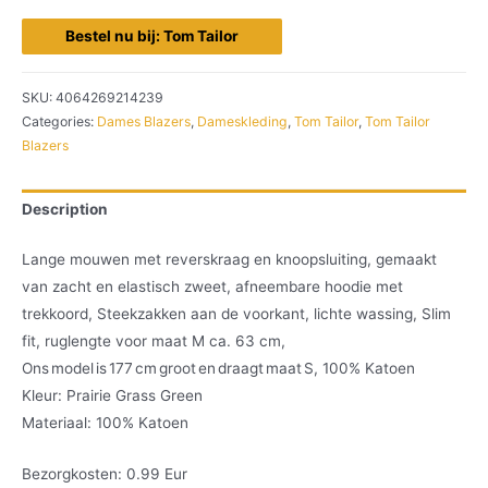
Bestel nu bij: Tom Tailor
SKU:
4064269214239
Categories:
Dames Blazers
,
Dameskleding
,
Tom Tailor
,
Tom Tailor
Blazers
Description
Lange mouwen met reverskraag en knoopsluiting, gemaakt
van zacht en elastisch zweet, afneembare hoodie met
trekkoord, Steekzakken aan de voorkant, lichte wassing, Slim
fit, ruglengte voor maat M ca. 63 cm,
Ons model is 177 cm groot en draagt maat S, 100% Katoen
Kleur: Prairie Grass Green
Materiaal: 100% Katoen
Bezorgkosten: 0.99 Eur