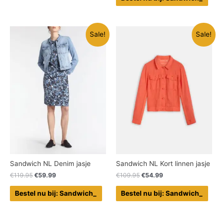
Sale!
Sale!
Sandwich NL Denim jasje
Sandwich NL Kort linnen jasje
€
119.95
€
59.99
€
109.95
€
54.99
Bestel nu bij: Sandwich_
Bestel nu bij: Sandwich_