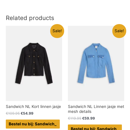
Related products
Sale!
Sale!
Sandwich NL Kort linnen jasje
Sandwich NL Linnen jasje met
mesh details
€
109.95
€
54.99
€
119.95
€
59.99
Bestel nu bij: Sandwich_
Bestel nu bij: Sandwich_