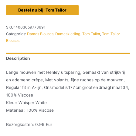
Bestel nu bij: Tom Tailor
SKU:
4063659773691
Categories:
Dames Blouses
,
Dameskleding
,
Tom Tailor
,
Tom Tailor
Blouses
Description
Lange mouwen met Henley uitsparing, Gemaakt van strijkvrij
en ademend crêpe, Met volants, fijne ruches op de mouwen,
Regular fit in A-lijn, Ons model is 177 cm groot en draagt maat 34,
100% Viscose
Kleur: Whisper White
Materiaal: 100% Viscose
Bezorgkosten: 0.99 Eur