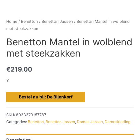
Home
/
Benetton
/
Benetton Jassen
/ Benetton Mantel in wolblend
met steekzakken
Benetton Mantel in wolblend
met steekzakken
€
219.00
Y
Bestel nu bij: De Bijenkorf
SKU:
8033379157787
Categories:
Benetton
,
Benetton Jassen
,
Dames Jassen
,
Dameskleding
Description