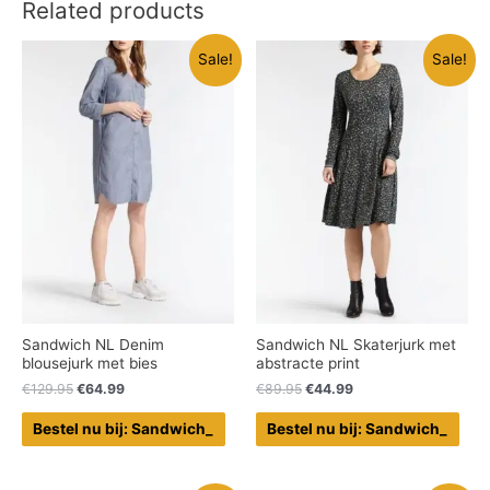
Related products
Sale!
Sale!
Sandwich NL Denim
Sandwich NL Skaterjurk met
blousejurk met bies
abstracte print
€
129.95
€
64.99
€
89.95
€
44.99
Bestel nu bij: Sandwich_
Bestel nu bij: Sandwich_