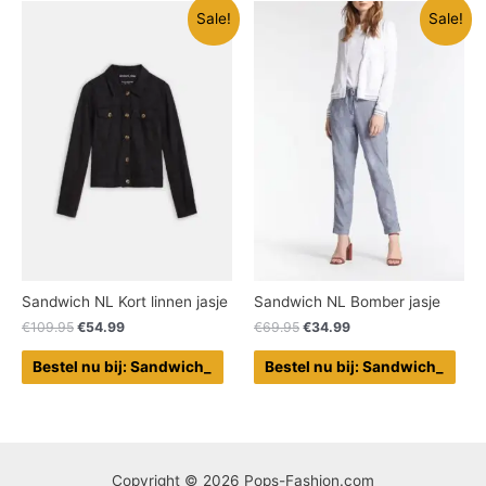
Sale!
Sale!
Sandwich NL Kort linnen jasje
Sandwich NL Bomber jasje
€
109.95
€
54.99
€
69.95
€
34.99
Bestel nu bij: Sandwich_
Bestel nu bij: Sandwich_
Copyright © 2026 Pops-Fashion.com