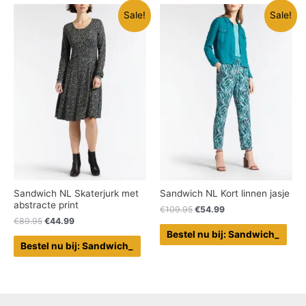
Sale!
Sale!
Sandwich NL Skaterjurk met
Sandwich NL Kort linnen jasje
abstracte print
€
109.95
€
54.99
€
89.95
€
44.99
Bestel nu bij: Sandwich_
Bestel nu bij: Sandwich_