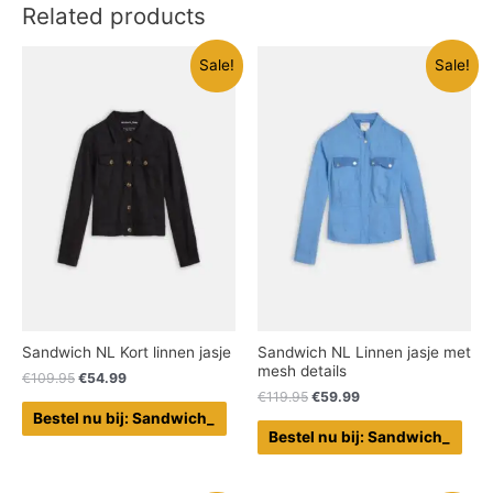
Related products
Sale!
Sale!
Sandwich NL Kort linnen jasje
Sandwich NL Linnen jasje met
mesh details
€
109.95
€
54.99
€
119.95
€
59.99
Bestel nu bij: Sandwich_
Bestel nu bij: Sandwich_