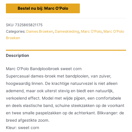
Bestel nu bij: Marc O'Polo
SKU:
7325865821175
Categories:
Dames Broeken
,
Dameskleding
,
Marc O'Polo
,
Marc O'Polo
Broeken
Description
Marc O’Polo Bandplooibroek sweet corn
Supercasual dames-broek met bandplooien, van zuiver,
hoogwaardig linnen. De krachtige natuurvezel is niet alleen
ademend, maar ook uiterst stevig en biedt een natuurlijk,
verkoelend effect. Model met wijde pijpen, een comfortabele
en deels elastische band, schuine steekzakken op de voorkant
en twee smalle paspelzakken op de achterkant. Blikvanger: de
breed afgestikte zoom.
Kleur: sweet corn