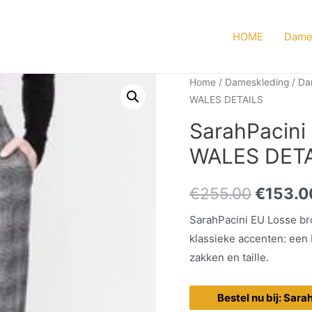
HOME
Dame
Home
/
Dameskleding
/
Da
WALES DETAILS
SarahPacini
WALES DETA
€
255.00
€
153.0
SarahPacini EU Losse bro
klassieke accenten: een
zakken en taille.
Bestel nu bij: Sara