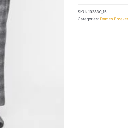
SKU:
192830_15
Categories:
Dames Broeke