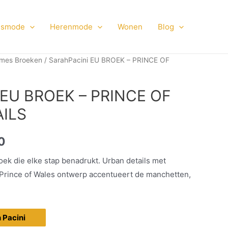
smode
Herenmode
Wonen
Blog
mes Broeken
/ SarahPacini EU BROEK – PRINCE OF
 EU BROEK – PRINCE OF
ILS
0
ek die elke stap benadrukt. Urban details met
 Prince of Wales ontwerp accentueert de manchetten,
h Pacini