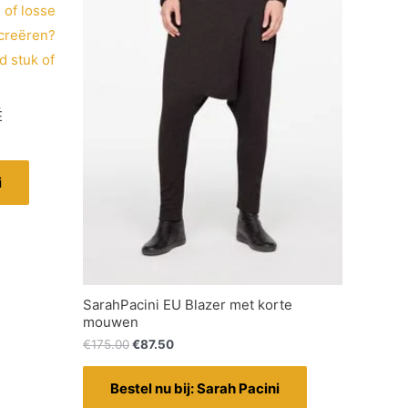
É
i
SarahPacini EU Blazer met korte
mouwen
€
175.00
€
87.50
Bestel nu bij: Sarah Pacini