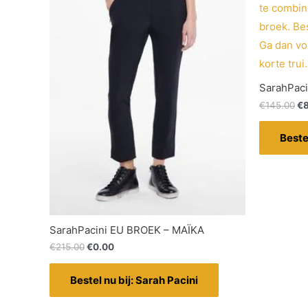
SarahPaci
€
145.00
€
Beste
SarahPacini EU BROEK – MAÏKA
€
215.00
€
0.00
Bestel nu bij: Sarah Pacini