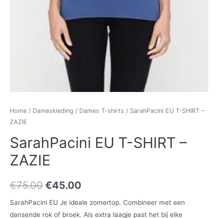
Home
/
Dameskleding
/
Dames T-shirts
/ SarahPacini EU T-SHIRT –
ZAZIE
SarahPacini EU T-SHIRT –
ZAZIE
€
75.00
€
45.00
SarahPacini EU Je ideale zomertop. Combineer met een
dansende rok of broek. Als extra laagje past het bij elke