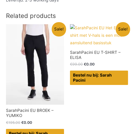
Related products
Sale!
Sale!
SarahPacini EU T-SHIRT –
ELISA
€
99.00
€
0.00
Bestel nu bij: Sarah
Pacini
SarahPacini EU BROEK –
YUMIKO
€
195.00
€
0.00
Bestel nu bij: Sarah