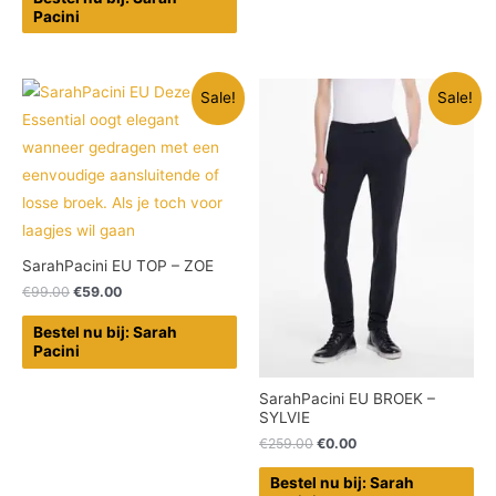
Pacini
Sale!
Sale!
SarahPacini EU TOP – ZOE
€
99.00
€
59.00
Bestel nu bij: Sarah
Pacini
SarahPacini EU BROEK –
SYLVIE
€
259.00
€
0.00
Bestel nu bij: Sarah