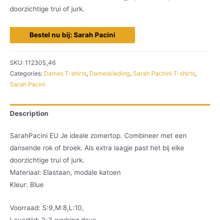
doorzichtige trui of jurk.
Bestel nu bij: Sarah Pacini
SKU:
112305_46
Categories:
Dames T-shirts
,
Dameskleding
,
Sarah Pachini T-shirts
,
Sarah Pacini
Description
SarahPacini EU Je ideale zomertop. Combineer met een
dansende rok of broek. Als extra laagje past het bij elke
doorzichtige trui of jurk.
Materiaal: Elastaan, modale katoen
Kleur: Blue
Voorraad: S:9,M:8,L:10,
Levertijd: 2-3 working days