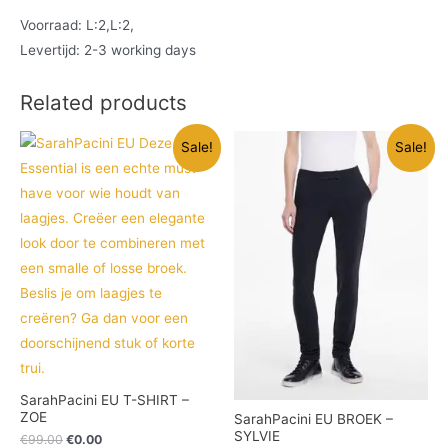
Voorraad: L:2,L:2,
Levertijd: 2-3 working days
Related products
Sale!
Sale!
SarahPacini EU T-SHIRT –
ZOE
SarahPacini EU BROEK –
SYLVIE
€
99.00
€
0.00