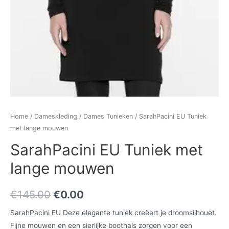
Home
/
Dameskleding
/
Dames Tunieken
/ SarahPacini EU Tuniek
met lange mouwen
SarahPacini EU Tuniek met
lange mouwen
€
145.00
€
0.00
SarahPacini EU Deze elegante tuniek creëert je droomsilhouet.
Fijne mouwen en een sierlijke boothals zorgen voor een