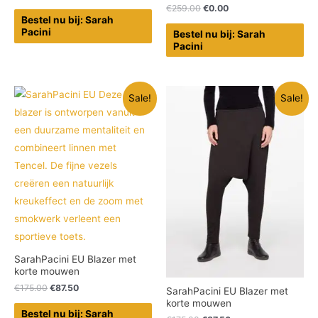
€
259.00
€
0.00
Bestel nu bij: Sarah
Pacini
Bestel nu bij: Sarah
Pacini
Sale!
Sale!
SarahPacini EU Blazer met
korte mouwen
€
175.00
€
87.50
SarahPacini EU Blazer met
korte mouwen
Bestel nu bij: Sarah