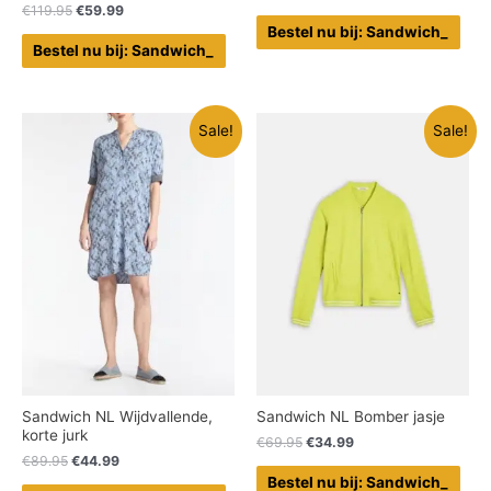
€
119.95
€
59.99
Bestel nu bij: Sandwich_
Bestel nu bij: Sandwich_
Sale!
Sale!
Sandwich NL Wijdvallende,
Sandwich NL Bomber jasje
korte jurk
€
69.95
€
34.99
€
89.95
€
44.99
Bestel nu bij: Sandwich_