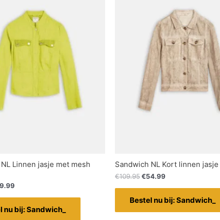
NL Linnen jasje met mesh
Sandwich NL Kort linnen jasje
€
109.95
€
54.99
9.99
Bestel nu bij: Sandwich_
l nu bij: Sandwich_