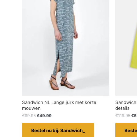
Sandwich NL Lange jurk met korte
Sandwich 
mouwen
details
€
99.95
€
49.99
€
119.95
€
5
Bestel nu bij: Sandwich_
Beste