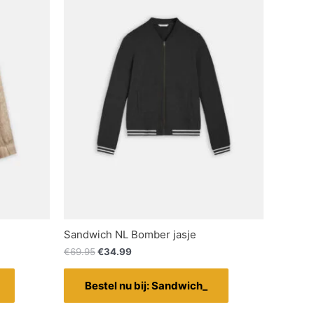
Sandwich NL Bomber jasje
€
69.95
€
34.99
Bestel nu bij: Sandwich_