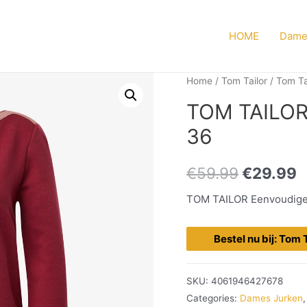
HOME
Dame
Home
/
Tom Tailor
/
Tom Ta
TOM TAILOR E
36
€
59.99
€
29.99
TOM TAILOR Eenvoudige 
Bestel nu bij: Tom 
SKU:
4061946427678
Categories:
Dames Jurken