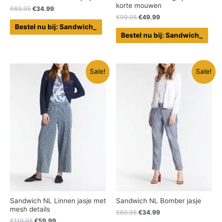
korte mouwen
€
69.95
€
34.99
€
99.95
€
49.99
Bestel nu bij: Sandwich_
Bestel nu bij: Sandwich_
Sale!
Sale!
Sandwich NL Linnen jasje met
Sandwich NL Bomber jasje
mesh details
€
69.95
€
34.99
€
119.95
€
59.99