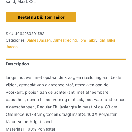
sand, Maat:XXL
Bestel nu bij: Tom Tailor
SKU:
4064269801583
Categories:
Dames Jassen
,
Dameskleding
,
Tom Tailor
,
Tom Tailor
Jassen
Description
lange mouwen met opstaande kraag en ritssluiting aan beide
zijden, gemaakt van glanzende stof, ritszakken aan de
voorkant, plooien aan de achterkant, met afneembare
capuchon, dunne binnenvoering met zak, met waterafstotende
eigenschappen, Regular Fit, jaslengte in maat M ca. 83 cm,
Ons model is 178 cm groot en draagt maat S, 100% Polyester
Kleur: smooth light sand
Materiaal: 100% Polyester