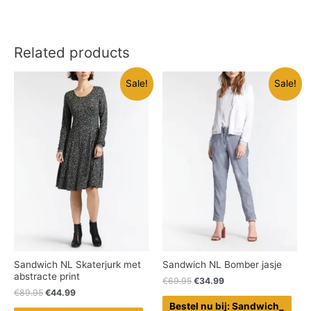
Related products
Sale!
Sale!
Sandwich NL Skaterjurk met
Sandwich NL Bomber jasje
abstracte print
€
69.95
€
34.99
€
89.95
€
44.99
Bestel nu bij: Sandwich_