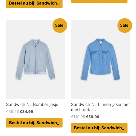
Bestel nu bij: Sandwich_
Sale!
Sale!
Sandwich NL Bomber jasje
Sandwich NL Linnen jasje met
mesh details
€
69.95
€
34.99
€
119.95
€
59.99
Bestel nu bij: Sandwich_
Bestel nu bij: Sandwich_